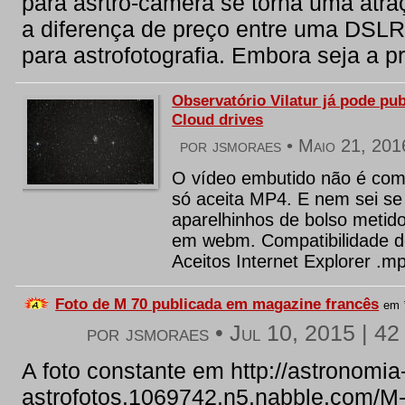
para asrtro-camera se torna uma atra
a diferença de preço entre uma DSL
para astrofotografia. Embora seja a pr
Observatório Vilatur já pode pub
Cloud drives
por jsmoraes •
Maio 21, 201
O vídeo embutido não é comp
só aceita MP4. E nem sei se
aparelhinhos de bolso metido
em webm. Compatibilidade 
Aceitos Internet Explorer .mp4
Foto de M 70 publicada em magazine francês
em
por jsmoraes •
Jul 10, 2015
|
42 
A foto constante em http://astronomia
astrofotos.1069742.n5.nabble.com/