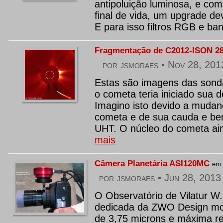
antipoluição luminosa, e co
final de vida, um upgrade d
E para isso filtros RGB e ban
Fragmentação de C2012-ISON 28
por jsmoraes •
Nov 28, 201
Estas são imagens das son
o cometa teria iniciado sua d
Imagino isto devido a mudanç
cometa e de sua cauda e be
UHT. O núcleo do cometa aind
mais
Câmera Planetária ASI120MC
e
por jsmoraes •
Jun 28, 2013
O Observatório de Vilatur W
dedicada da ZWO Design m
de 3,75 microns e máxima re