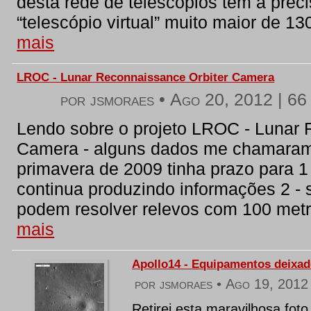
desta rede de telescópios tem a preci
“telescópio virtual” muito maior de 130
mais
LROC - Lunar Reconnaissance Orbiter Camera
por jsmoraes •
Ago 20, 2012
|
66 
Lendo sobre o projeto LROC - Lunar 
Camera - alguns dados me chamaram 
primavera de 2009 tinha prazo para 1
continua produzindo informações 2 -
podem resolver relevos com 100 metro
mais
Apollo14 - Equipamentos deixa
por jsmoraes •
Ago 19, 2012
Retirei esta maravilhosa fo